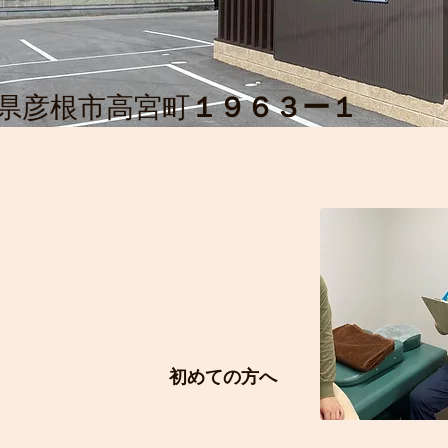
県彦根市高宮町
１９６３ー１
せを
います。
期休み
もあるため
ック！
初めての方へ