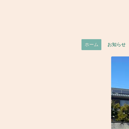
ホーム
お知らせ
地域の
健康予防
​のために